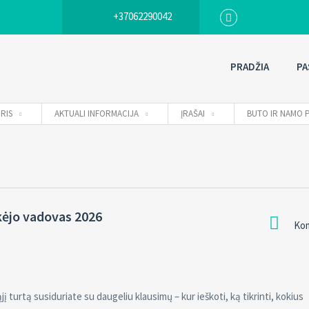
+37062290042
PRADŽIA
PA
RIS
AKTUALI INFORMACIJA
ĮRAŠAI
BUTO IR NAMO P
rkėjo vadovas 2026
Kom
 turtą susiduriate su daugeliu klausimų – kur ieškoti, ką tikrinti, kokius