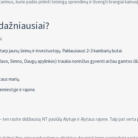
rimus, kurie padės priimti teisingą sprendimą ir išvengti brangiai kainuo
dažniausiai?
i:
 tarp jaunų šeimų ir investuotojų. Paklausiausi 2–3 kambarių butai.
oslavo, Simno, Daugų apylinkės) traukia norinčius gyventi arčiau gamtos išl
taus marių.
emiestyje ir rajone.
– ten rasite didžiausią NT pasiūlą Alytuje ir Alytaus rajone. Taip pat verta 
i dažnai žino apie parduodamus objektus dar prieš jiems pasirodant porta