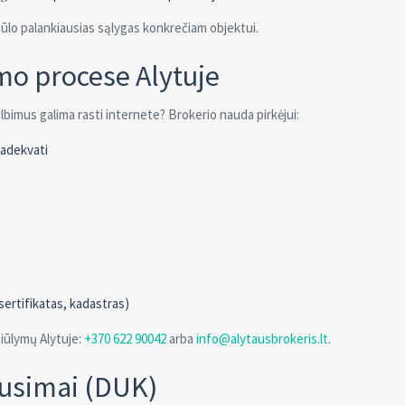
ūlo palankiausias sąlygas konkrečiam objektui.
mo procese Alytuje
elbimus galima rasti internete? Brokerio nauda pirkėjui:
 adekvati
sertifikatas, kadastras)
siūlymų Alytuje:
+370 622 90042
arba
info@alytausbrokeris.lt
.
ausimai (DUK)