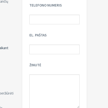
jančių
TELEFONO NUMERIS
EL. PAŠTAS
aikant
ŽINUTĖ
peržiūrėti
le.