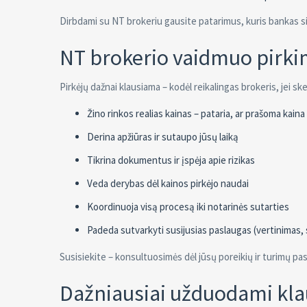
Dirbdami su NT brokeriu gausite patarimus, kuris bankas si
NT brokerio vaidmuo pirki
Pirkėjų dažnai klausiama – kodėl reikalingas brokeris, jei sk
Žino rinkos realias kainas – pataria, ar prašoma kaina
Derina apžiūras ir sutaupo jūsų laiką
Tikrina dokumentus ir įspėja apie rizikas
Veda derybas dėl kainos pirkėjo naudai
Koordinuoja visą procesą iki notarinės sutarties
Padeda sutvarkyti susijusias paslaugas (vertinimas, 
Susisiekite – konsultuosimės dėl jūsų poreikių ir turimų pa
Dažniausiai užduodami kl