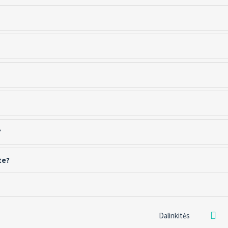
?
te?
Dalinkitės