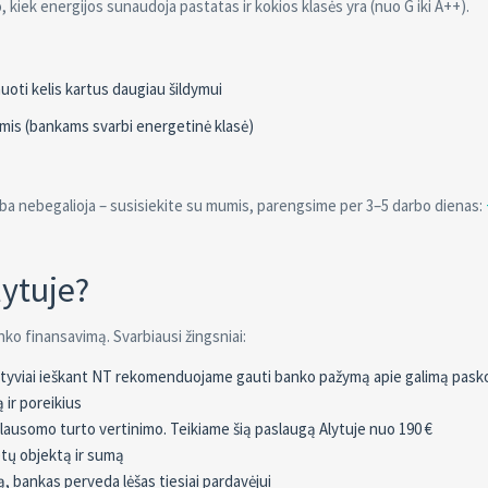
kiek energijos sunaudoja pastatas ir kokios klasės yra (nuo G iki A++).
oti kelis kartus daugiau šildymui
mis (bankams svarbi energetinė klasė)
ba nebegalioja – susisiekite su mumis, parengsime per 3–5 darbo dienas:
lytuje?
nko finansavimą. Svarbiausi žingsniai:
ktyviai ieškant NT rekomenduojame gauti banko pažymą apie galimą pas
 ir poreikius
klausomo turto vertinimo. Teikiame šią paslaugą Alytuje nuo 190 €
tų objektą ir sumą
 bankas perveda lėšas tiesiai pardavėjui