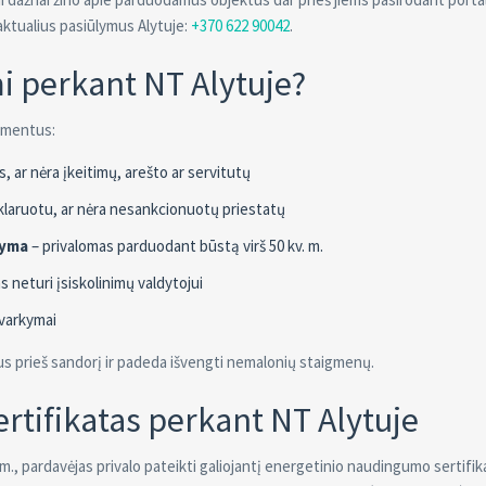
aktualius pasiūlymus Alytuje:
+370 622 90042
.
i perkant NT Alytuje?
kumentus:
s, ar nėra įkeitimų, arešto ar servitutų
klaruotu, ar nėra nesankcionuotų priestatų
žyma
– privalomas parduodant būstą virš 50 kv. m.
s neturi įsiskolinimų valdytojui
tvarkymai
s prieš sandorį ir padeda išvengti nemalonių staigmenų.
tifikatas perkant NT Alytuje
m., pardavėjas privalo pateikti galiojantį energetinio naudingumo sertifik