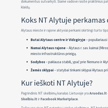
dokumentus sutvarkyti. Šiame vadove rasite praktinius pata
klaidų.
Koks NT Alytuje perkamas 
Alytaus mieste ir rajone aktyviai perkami skirtingi turto tipa
Butai Alytaus centre ir Vidzgiryje
– populiariausi
Namai Alytaus rajone
– Alytaus r. sav. kaimai (Mir
miesto infrastruktūros prieigą.
Sodybos
– paklausa stabili, ypač prie Nemuno ir Aly
Žemės sklypai
– statybai tinkami sklypai Alytaus pri
Kur ieškoti NT Alytuje?
Pagrindinis NT skelbimų kanalas Lietuvoje yra
Aruodas.lt
Skelbiu.lt
ir
Facebook Marketplace
.
Tačiau ne visas NT patenka į viešus skelbimus. NT brokeria