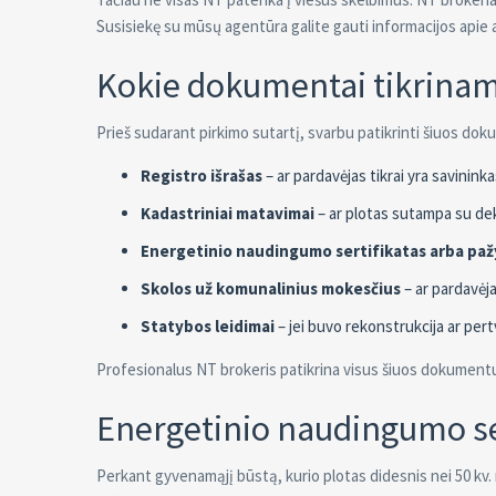
Susisiekę su mūsų agentūra galite gauti informacijos apie 
Kokie dokumentai tikrinam
Prieš sudarant pirkimo sutartį, svarbu patikrinti šiuos do
Registro išrašas
– ar pardavėjas tikrai yra savininka
Kadastriniai matavimai
– ar plotas sutampa su de
Energetinio naudingumo sertifikatas arba pa
Skolos už komunalinius mokesčius
– ar pardavėja
Statybos leidimai
– jei buvo rekonstrukcija ar per
Profesionalus NT brokeris patikrina visus šiuos dokumentu
Energetinio naudingumo ser
Perkant gyvenamąjį būstą, kurio plotas didesnis nei 50 kv. 