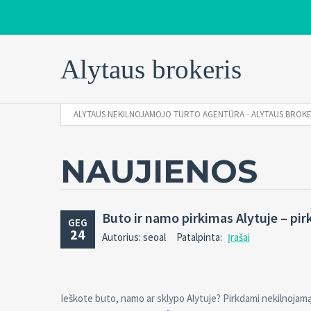
Alytaus brokeris
ALYTAUS NEKILNOJAMOJO TURTO AGENTŪRA - ALYTAUS BROKE
NAUJIENOS
Buto ir namo pirkimas Alytuje – pi
GEG
24
Autorius: seoal
Patalpinta:
Įrašai
Ieškote buto, namo ar sklypo Alytuje? Pirkdami nekilnojamąjį