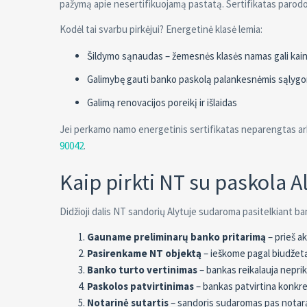
pažymą apie nesertifikuojamą pastatą. Sertifikatas parodo, 
Kodėl tai svarbu pirkėjui? Energetinė klasė lemia:
Šildymo sąnaudas – žemesnės klasės namas gali kainu
Galimybę gauti banko paskolą palankesnėmis sąlygo
Galimą renovacijos poreikį ir išlaidas
Jei perkamo namo energetinis sertifikatas neparengtas ar
90042
.
Kaip pirkti NT su paskola A
Didžioji dalis NT sandorių Alytuje sudaroma pasitelkiant ba
Gauname preliminarų banko pritarimą
– prieš a
Pasirenkame NT objektą
– ieškome pagal biudžetą
Banko turto vertinimas
– bankas reikalauja nepri
Paskolos patvirtinimas
– bankas patvirtina konkre
Notarinė sutartis
– sandoris sudaromas pas notarą,