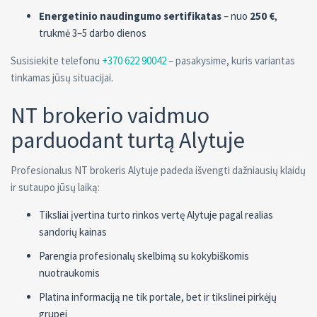
Energetinio naudingumo sertifikatas
– nuo
250 €
,
trukmė 3–5 darbo dienos
Susisiekite telefonu
+370 622 90042
– pasakysime, kuris variantas
tinkamas jūsų situacijai.
NT brokerio vaidmuo
parduodant turtą Alytuje
Profesionalus NT brokeris Alytuje padeda išvengti dažniausių klaidų
ir sutaupo jūsų laiką:
Tiksliai įvertina turto rinkos vertę Alytuje pagal realias
sandorių kainas
Parengia profesionalų skelbimą su kokybiškomis
nuotraukomis
Platina informaciją ne tik portale, bet ir tikslinei pirkėjų
grupei