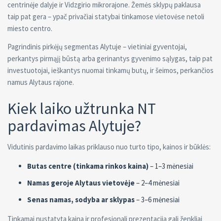
centrinėje dalyje ir Vidzgirio mikrorajone. Žemės sklypų paklausa
taip pat gera – ypač privačiai statybai tinkamose vietovėse netoli
miesto centro.
Pagrindinis pirkėjų segmentas Alytuje – vietiniai gyventojai,
perkantys pirmąjį būstą arba gerinantys gyvenimo sąlygas, taip pat
investuotojai, ieškantys nuomai tinkamų butų, ir šeimos, perkančios
namus Alytaus rajone.
Kiek laiko užtrunka NT
pardavimas Alytuje?
Vidutinis pardavimo laikas priklauso nuo turto tipo, kainos ir būklės:
Butas centre (tinkama rinkos kaina)
– 1–3 mėnesiai
Namas geroje Alytaus vietovėje
– 2–4 mėnesiai
Senas namas, sodyba ar sklypas
– 3–6 mėnesiai
Tinkamai nustatyta kaina ir profesionali prezentacija gali ženkliai