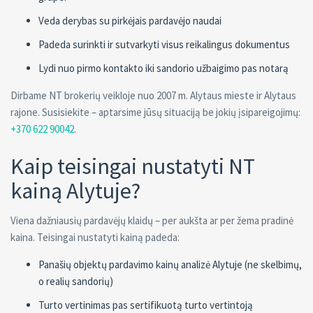
Veda derybas su pirkėjais pardavėjo naudai
Padeda surinkti ir sutvarkyti visus reikalingus dokumentus
Lydi nuo pirmo kontakto iki sandorio užbaigimo pas notarą
Dirbame NT brokerių veikloje nuo 2007 m. Alytaus mieste ir Alytaus
rajone. Susisiekite – aptarsime jūsų situaciją be jokių įsipareigojimų:
+370 622 90042
.
Kaip teisingai nustatyti NT
kainą Alytuje?
Viena dažniausių pardavėjų klaidų – per aukšta ar per žema pradinė
kaina. Teisingai nustatyti kainą padeda:
Panašių objektų pardavimo kainų analizė Alytuje (ne skelbimų,
o realių sandorių)
Turto vertinimas pas sertifikuotą turto vertintoją