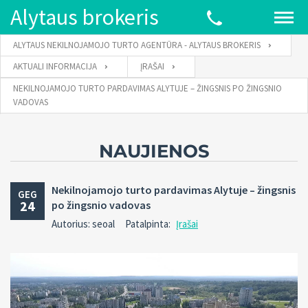
Alytaus brokeris
ALYTAUS NEKILNOJAMOJO TURTO AGENTŪRA - ALYTAUS BROKERIS
AKTUALI INFORMACIJA
ĮRAŠAI
NEKILNOJAMOJO TURTO PARDAVIMAS ALYTUJE – ŽINGSNIS PO ŽINGSNIO
VADOVAS
NAUJIENOS
Nekilnojamojo turto pardavimas Alytuje – žingsnis
GEG
24
po žingsnio vadovas
Autorius: seoal
Patalpinta:
Įrašai