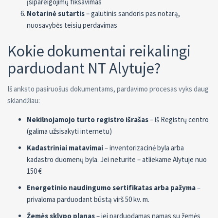
įsipareigojimų fiksavimas
Notarinė sutartis
– galutinis sandoris pas notarą,
nuosavybės teisių perdavimas
Kokie dokumentai reikalingi
parduodant NT Alytuje?
Iš anksto pasiruošus dokumentams, pardavimo procesas vyks daug
sklandžiau:
Nekilnojamojo turto registro išrašas
– iš Registrų centro
(galima užsisakyti internetu)
Kadastriniai matavimai
– inventorizacinė byla arba
kadastro duomenų byla. Jei neturite – atliekame Alytuje nuo
150 €
Energetinio naudingumo sertifikatas arba pažyma
–
privaloma parduodant būstą virš 50 kv. m.
Žemės sklypo planas
– jei parduodamas namas su žemės