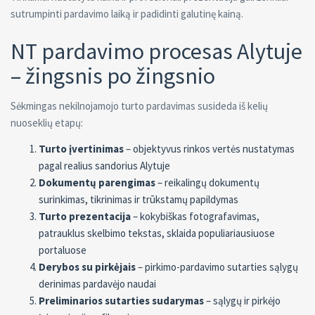
sutrumpinti pardavimo laiką ir padidinti galutinę kainą.
NT pardavimo procesas Alytuje
– žingsnis po žingsnio
Sėkmingas nekilnojamojo turto pardavimas susideda iš kelių
nuoseklių etapų:
Turto įvertinimas
– objektyvus rinkos vertės nustatymas
pagal realius sandorius Alytuje
Dokumentų parengimas
– reikalingų dokumentų
surinkimas, tikrinimas ir trūkstamų papildymas
Turto prezentacija
– kokybiškas fotografavimas,
patrauklus skelbimo tekstas, sklaida populiariausiuose
portaluose
Derybos su pirkėjais
– pirkimo-pardavimo sutarties sąlygų
derinimas pardavėjo naudai
Preliminarios sutarties sudarymas
– sąlygų ir pirkėjo