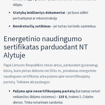
sklypu
Statybą leidžiantys dokumentai
– jei buvo atlikti
pertvarkymai ar rekonstrukcija
Bendraturčių sutikimas
– jei turtas turi kelis savininkus
Energetinio naudingumo
sertifikatas parduodant NT
Alytuje
Pagal Lietuvos Respublikos teisės aktus, parduodant gyvenamąjį
būstą, kurio plotas didesnis nei 50 kv. m., privalomas energetinio
naudingumo sertifikatas arba pažyma apie nesertifikuojamą
pastatą. Teikiame abi paslaugas:
Pažyma apie nesertifikuojamą pastatą
(kai namas neturi
veikiančios šildymo sistemos) –
135 €
, trukmė 1–2 darbo
dienos. Tinka notariniam sandoriui.