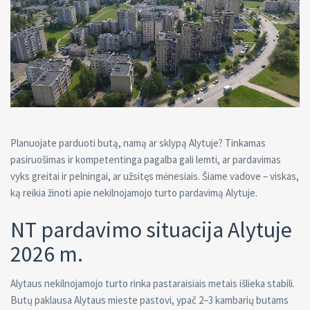
Planuojate parduoti butą, namą ar sklypą Alytuje? Tinkamas
pasiruošimas ir kompetentinga pagalba gali lemti, ar pardavimas
vyks greitai ir pelningai, ar užsitęs mėnesiais. Šiame vadove – viskas,
ką reikia žinoti apie nekilnojamojo turto pardavimą Alytuje.
NT pardavimo situacija Alytuje
2026 m.
Alytaus nekilnojamojo turto rinka pastaraisiais metais išlieka stabili.
Butų paklausa Alytaus mieste pastovi, ypač 2–3 kambarių butams