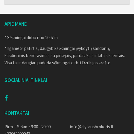
APIE MANE
* Sėkmingai dirbu nuo 2007 m.
* Ilgametė patirtis, daugybė sėkmingai įvykdytų sandorių,
kasdieninis bendravimas su pirkėjais, pardavėjais ir kitais klientais.
Visa tai ir daugiau padeda sėkmingai dirbti Dzūkijos krašte.
SOCIALINIAI TINKLAI
KONTAKTAI
Pirm. - Sekm. : 9:00 - 20:00
info@alytausbrokeris.lt
+37062290042