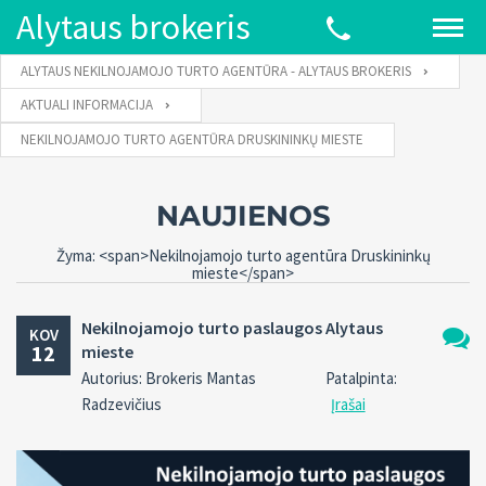
Alytaus brokeris
ALYTAUS NEKILNOJAMOJO TURTO AGENTŪRA - ALYTAUS BROKERIS
AKTUALI INFORMACIJA
NEKILNOJAMOJO TURTO AGENTŪRA DRUSKININKŲ MIESTE
NAUJIENOS
Žyma: <span>Nekilnojamojo turto agentūra Druskininkų
mieste</span>
Nekilnojamojo turto paslaugos Alytaus
KOV
12
mieste
Komen
Autorius: Brokeris Mantas
Patalpinta:
0
Radzevičius
Įrašai