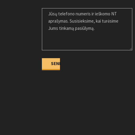
JŪSŲ ŽINUTĖ
Alternative: