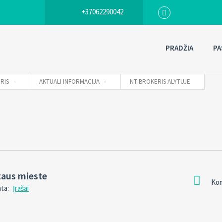
+37062290042
PRADŽIA
PA
RIS
AKTUALI INFORMACIJA
NT BROKERIS ALYTUJE
taus mieste
Kom
nta:
Įrašai