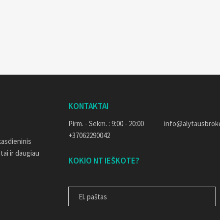
KONTAKTAI
Pirm. - Sekm. : 9:00 - 20:00
info@alytausbroke
+37062290042
kasdieninis
 tai ir daugiau
KOKIO NT IEŠKOTE?
EL. PAŠTAS