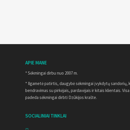
APIE MANE
* Sėkmingai dirbu nuo 2007 m.
* Ilgametė patirtis, daugybė sėkmingai įvykdytų sandorių, 
bendravimas su pirkėjais, pardavėjais ir kitais klientais. Visa
padeda sėkmingai dirbti Dzūkijos krašte.
SOCIALINIAI TINKLAI