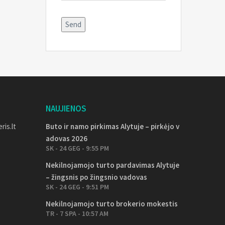
Alternative:
NAUJIENOS
ris.lt
Buto ir namo pirkimas Alytuje – pirkėjo v
adovas 2026
SK - 24 GEG - 9:55 PM
Nekilnojamojo turto pardavimas Alytuje
– žingsnis po žingsnio vadovas
SK - 24 GEG - 9:51 PM
Nekilnojamojo turto brokerio mokestis
TR - 7 SPA - 10:57 AM