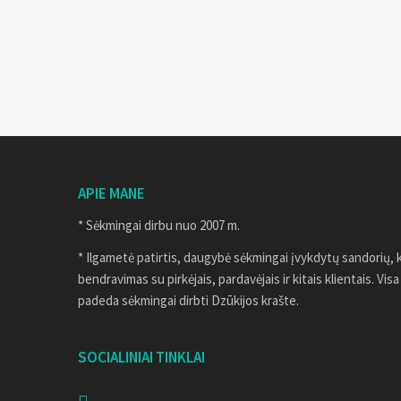
APIE MANE
* Sėkmingai dirbu nuo 2007 m.
* Ilgametė patirtis, daugybė sėkmingai įvykdytų sandorių, 
bendravimas su pirkėjais, pardavėjais ir kitais klientais. Visa
padeda sėkmingai dirbti Dzūkijos krašte.
SOCIALINIAI TINKLAI