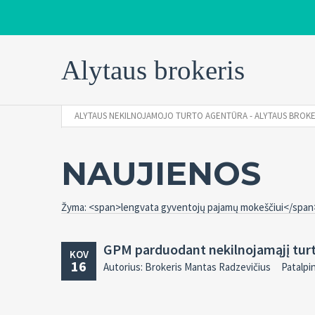
Alytaus brokeris
ALYTAUS NEKILNOJAMOJO TURTO AGENTŪRA - ALYTAUS BROKE
NAUJIENOS
Žyma: <span>lengvata gyventojų pajamų mokeščiui</span
GPM parduodant nekilnojamąjį turtą
KOV
16
Autorius: Brokeris Mantas Radzevičius
Patalpi