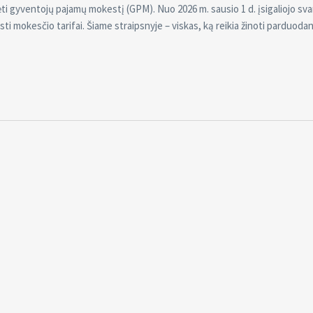
ti gyventojų pajamų mokestį (GPM). Nuo 2026 m. sausio 1 d. įsigaliojo sv
isti mokesčio tarifai. Šiame straipsnyje – viskas, ką reikia žinoti parduoda