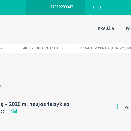
+37062290042
PRADŽIA
PA
RIS
AKTUALI INFORMACIJA
LENGVATA GYVENTOJŲ PAJAMŲ M
>
 – 2026 m. naujos taisyklės
Kom
nta:
Įrašai