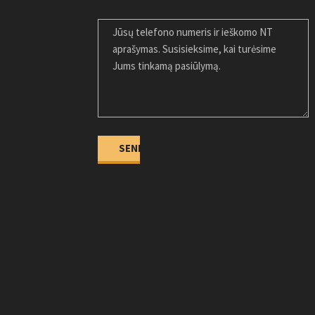
JŪSŲ ŽINUTĖ
Alternative: