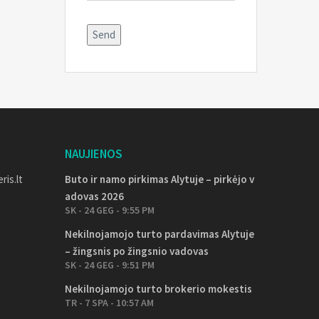
Alternative:
NAUJIENOS
ris.lt
Buto ir namo pirkimas Alytuje – pirkėjo v
adovas 2026
SK - 24 GEG - 9:55 PM
Nekilnojamojo turto pardavimas Alytuje
– žingsnis po žingsnio vadovas
SK - 24 GEG - 9:51 PM
Nekilnojamojo turto brokerio mokestis
TR - 7 SPA - 10:57 AM