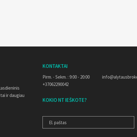
KONTAKTAI
Pirm. - Sekm. : 9:00 - 20:00
info@alytausbroke
+37062290042
kasdieninis
 tai ir daugiau
KOKIO NT IEŠKOTE?
EL. PAŠTAS